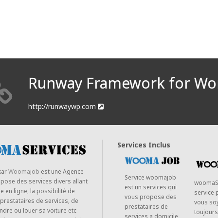
Runway Framework for Wo
http://runwaywp.com
Services Inclus
kar
Woomajob
est une Agence
Service woomajob
opose des services divers allant
woomaS
est un services qui
 en ligne, la possibilité de
service 
vous propose des
 prestataires de services, de
vous so
prestataires de
ndre ou louer sa voiture etc
toujours
services a domicile