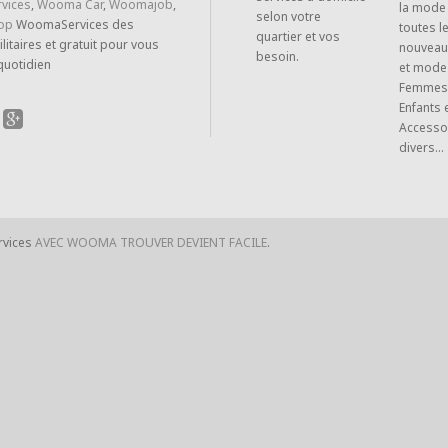
vices
,
Wooma Car
,
Woomajob
,
la mode
selon votre
op
WoomaServices des
toutes l
quartier et vos
ilitaires et gratuit pour vous
nouveau
besoin.
 quotidien
et mode
Femmes
Enfants 
Accesso
divers...
rvices
AVEC WOOMA TROUVER DEVIENT FACILE
.