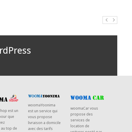
rdPress
woomaYoonima
woomaCar vous
hop est un
est un service qui
propose des
pour que
vous propose
services de
yez
livraison a domicile
location de
 au top de
avec des tarifs
voitures posté par