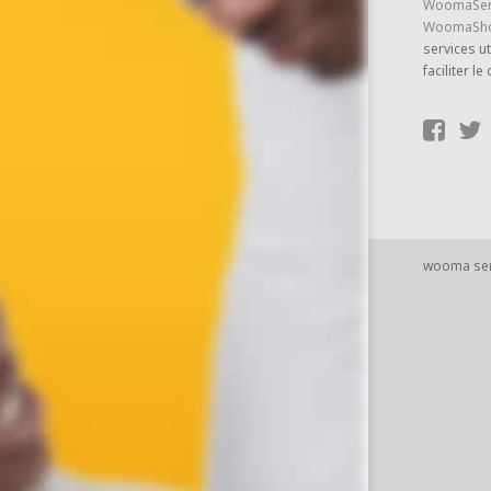
WoomaSer
WoomaSh
services ut
faciliter le
wooma se