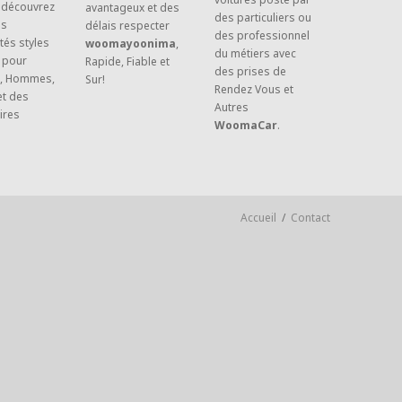
 découvrez
avantageux et des
des particuliers ou
es
délais respecter
des professionnel
tés styles
woomayoonima
,
du métiers avec
 pour
Rapide, Fiable et
des prises de
, Hommes,
Sur!
Rendez Vous et
et des
Autres
ires
WoomaCar
.
Accueil
/
Contact