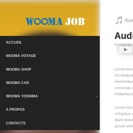
Au
Aud
ACCUEIL
Posted by
WOOMA VOYAGE
Lorem ipsu
WOOMA SHOP
id volutpa
elementum 
WOOMA CAR
sociosqu a
Pellentesq
WOOMA YOONIMA
Lorem ipsu
A PROPOS
voluptua. 
diam dolor
CONTACTS
ipsum dolo