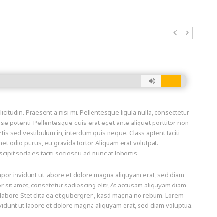
icitudin. Praesent a nisi mi. Pellentesque ligula nulla, consectetur
sse potenti. Pellentesque quis erat eget ante aliquet porttitor non
tis sed vestibulum in, interdum quis neque. Class aptent taciti
t odio purus, eu gravida tortor. Aliquam erat volutpat.
pit sodales taciti sociosqu ad nunc at lobortis.
por invidunt ut labore et dolore magna aliquyam erat, sed diam
 sit amet, consetetur sadipscing elitr, At accusam aliquyam diam
 labore Stet clita ea et gubergren, kasd magna no rebum. Lorem
vidunt ut labore et dolore magna aliquyam erat, sed diam voluptua.