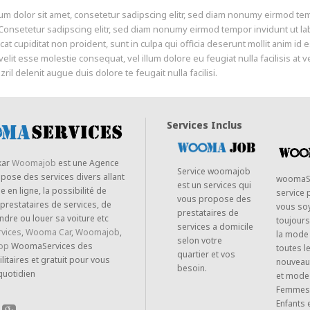
m dolor sit amet, consetetur sadipscing elitr, sed diam nonumy eirmod tem
Consetetur sadipscing elitr, sed diam nonumy eirmod tempor invidunt ut l
cat cupiditat non proident, sunt in culpa qui officia deserunt mollit anim id 
velit esse molestie consequat, vel illum dolore eu feugiat nulla facilisis at
ril delenit augue duis dolore te feugait nulla facilisi.
Services Inclus
kar
Woomajob
est une Agence
Service woomajob
opose des services divers allant
woomaS
est un services qui
 en ligne, la possibilité de
service 
vous propose des
 prestataires de services, de
vous so
prestataires de
ndre ou louer sa voiture etc
toujours
services a domicile
vices
,
Wooma Car
,
Woomajob
,
la mode
selon votre
op
WoomaServices des
toutes l
quartier et vos
ilitaires et gratuit pour vous
nouveau
besoin.
 quotidien
et mode
Femmes
Enfants 