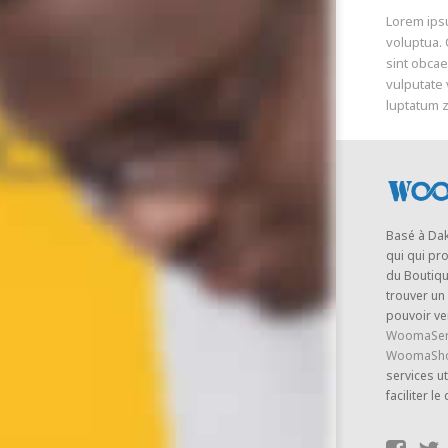
Lorem ipsu
voluptua. 
sint obcae
vulputate 
luptatum zz
Basé à Da
qui qui pr
du Boutique
trouver un
pouvoir ve
WoomaSer
WoomaSh
services ut
faciliter le