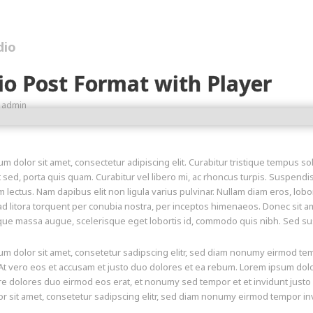
dio
io Post Format with Player
admin
m dolor sit amet, consectetur adipiscing elit. Curabitur tristique tempus soll
t sed, porta quis quam. Curabitur vel libero mi, ac rhoncus turpis. Suspendi
lectus. Nam dapibus elit non ligula varius pulvinar. Nullam diam eros, lobor
d litora torquent per conubia nostra, per inceptos himenaeos. Donec sit ame
ue massa augue, scelerisque eget lobortis id, commodo quis nibh. Sed susci
m dolor sit amet, consetetur sadipscing elitr, sed diam nonumy eirmod tem
At vero eos et accusam et justo duo dolores et ea rebum. Lorem ipsum dolor
e dolores duo eirmod eos erat, et nonumy sed tempor et et invidunt justo
r sit amet, consetetur sadipscing elitr, sed diam nonumy eirmod tempor in