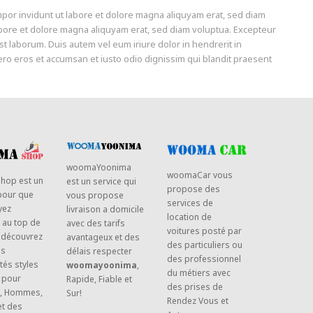
por invidunt ut labore et dolore magna aliquyam erat, sed diam
abore et dolore magna aliquyam erat, sed diam voluptua. Excepteur
est laborum. Duis autem vel eum iriure dolor in hendrerit in
 vero eros et accumsan et iusto odio dignissim qui blandit praesent
woomaYoonima
woomaCar vous
hop est un
est un service qui
propose des
pour que
vous propose
services de
yez
livraison a domicile
location de
 au top de
avec des tarifs
voitures posté par
 découvrez
avantageux et des
des particuliers ou
es
délais respecter
des professionnel
tés styles
woomayoonima
,
du métiers avec
 pour
Rapide, Fiable et
des prises de
, Hommes,
Sur!
Rendez Vous et
et des