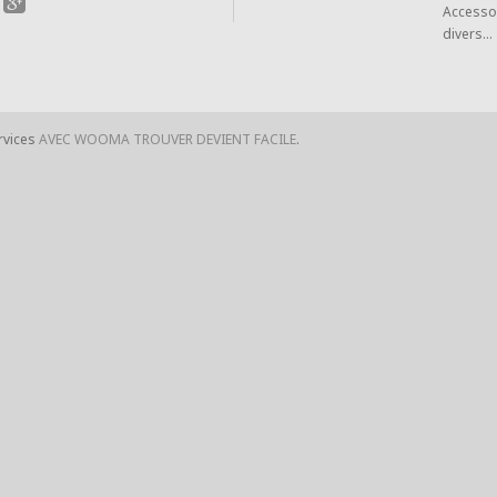
Accesso
divers...
rvices
AVEC WOOMA TROUVER DEVIENT FACILE
.