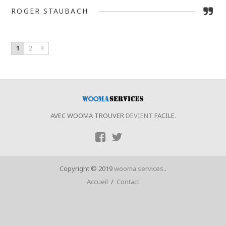
ROGER STAUBACH
1
2
AVEC WOOMA TROUVER
DEVIENT
FACILE.
Copyright © 2019
wooma services.
.
Accueil
/
Contact