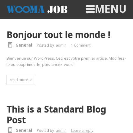
MENU
Bonjour tout le monde !
General
Posted by
admin
1 Comment
Bienvenue sur WordPress. Ceci est votre premier article. Modifiez-
le ou supprimez-le, puis lancez-vous !
read more
This is a Standard Blog
Post
General
Posted by
admin
Leave a reply