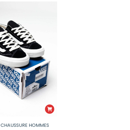
:
:
35000CFA.
30000CFA.
– CHAUSSURE HOMMES