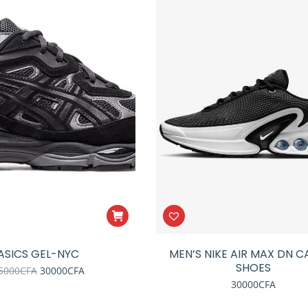
ASICS GEL-NYC
MEN’S NIKE AIR MAX DN C
SHOES
Le
Le
5000
CFA
30000
CFA
prix
prix
30000
CFA
initial
actuel
était
est