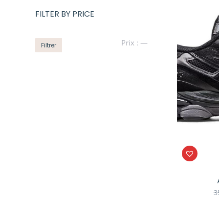
FILTER BY PRICE
Prix
Prix
Prix :
—
Filtrer
min
max
3