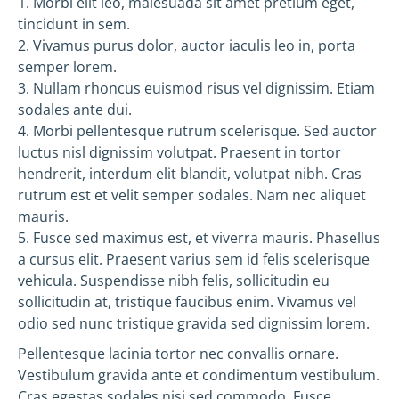
1. Morbi elit leo, malesuada sit amet pretium eget,
tincidunt in sem.
2. Vivamus purus dolor, auctor iaculis leo in, porta
semper lorem.
3. Nullam rhoncus euismod risus vel dignissim. Etiam
sodales ante dui.
4. Morbi pellentesque rutrum scelerisque. Sed auctor
luctus nisl dignissim volutpat. Praesent in tortor
hendrerit, interdum elit blandit, volutpat nibh. Cras
rutrum est et velit semper sodales. Nam nec aliquet
mauris.
5. Fusce sed maximus est, et viverra mauris. Phasellus
a cursus elit. Praesent varius sem id felis scelerisque
vehicula. Suspendisse nibh felis, sollicitudin eu
sollicitudin at, tristique faucibus enim. Vivamus vel
odio sed nunc tristique gravida sed dignissim lorem.
Pellentesque lacinia tortor nec convallis ornare.
Vestibulum gravida ante et condimentum vestibulum.
Cras egestas sodales nisi sed commodo. Fusce