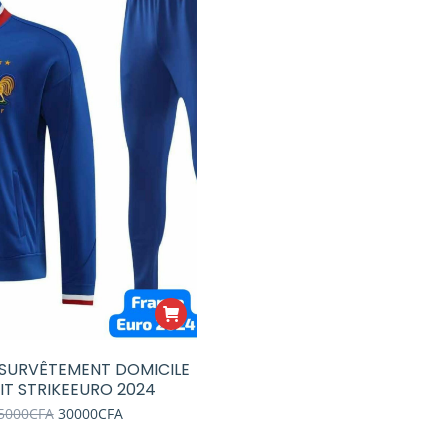
 SURVÊTEMENT DOMICILE
IT STRIKEEURO 2024
Le
Le
5000
CFA
30000
CFA
prix
prix