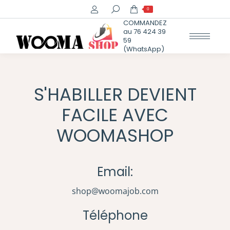
Recherche
0
:
COMMANDEZ
au 76 424 39
59
(WhatsApp)
S'HABILLER DEVIENT
FACILE AVEC
WOOMASHOP
Email:
shop@woomajob.com
Téléphone